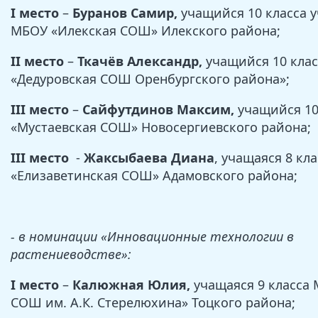
I место
–
Буранов Самир,
учащийся 10 класса 
МБОУ «Илекская СОШ» Илекского района;
II место
–
Ткачёв Александр,
учащийся 10 кла
«Дедуровская СОШ Оренбургского района»;
III место
–
Сайфутдинов Максим,
учащийся 10
«Мустаевская СОШ» Новосергиевского района;
III место
-
Жаксыбаева Диана
, учащаяся 8 кл
«Елизаветинская СОШ» Адамовского района;
- в номинации «Инновационные технологии в
растениеводстве»:
I место
–
Калюжная Юлия,
учащаяся 9 класса 
СОШ им. А.К. Стерелюхина» Тоцкого района;