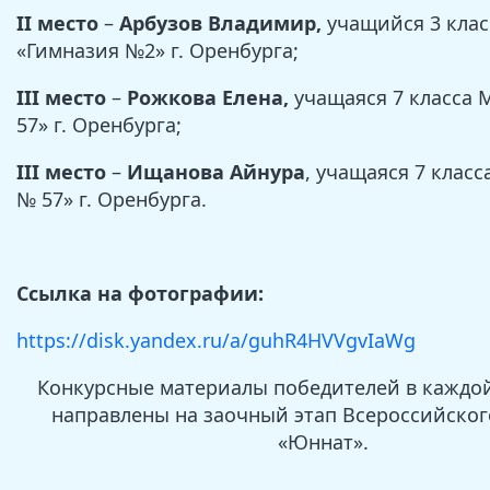
II место
–
Арбузов Владимир,
учащийся 3 кла
«Гимназия №2» г. Оренбурга;
III место
–
Рожкова Елена,
учащаяся 7 класса
57» г. Оренбурга;
III место
–
Ищанова Айнура
, учащаяся 7 кла
№ 57» г. Оренбурга.
Ссылка на фотографии:
https://disk.yandex.ru/a/guhR4HVVgvIaWg
Конкурсные материалы победителей в каждо
направлены на заочный этап Всероссийског
«Юннат».