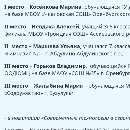
I место
–
Косенкова Марина
, обучающаяся Г
на базе МБОУ «Чкаловская СОШ» Оренбургского
II место
–
Невдаха Алексей
, учащийся 6 клас
филиала МБОУ «Троицкая СОШ» Асекеевского р
II место
–
Маршева Ульяна
, учащаяся 7 клас
«Гимназия №1» г. Абдулино Абдулинского г.о.;
III место
–
Горьков Владимир
, обучающийся 
ООДЮМЦ на базе МАОУ «СОШ №35» г. Оренбург
III место
–
Жалыбина Мария
– обучающаяся 
«Содружество» г. Бузулука;
-
в номинации «Современные технологии в агрон