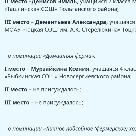
II место
–
Денисов Эмиль,
учащийся 7 класса 
«Ташлинская СОШ» Тюльганского района;
III место
–
Дементьева Александра,
учащаяся 
МОАУ «Тоцкая СОШ им. А.К. Стерелюхина» Тоцк
-
в номинации «Домашняя ферма»:
I место
–
Мурзайкина Ксения,
учащаяся 4 кла
«Рыбкинская СОШ» Новосергиевского района;
II место
– не присуждалось;
III место
– не присуждалось;
-
в номинации «Личное подсобное (фермерское) хо