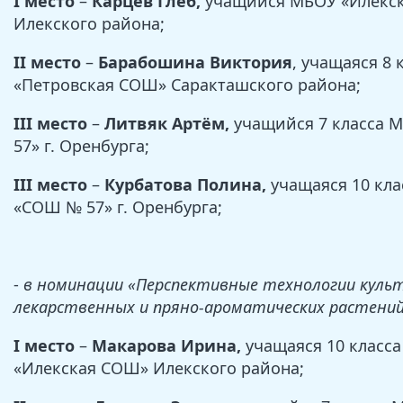
I место
–
Карцев Глеб,
учащийся МБОУ «Илекс
Илекского района;
II место
–
Барабошина Виктория
, учащаяся 8
«Петровская СОШ» Саракташского района;
III место
–
Литвяк Артём,
учащийся 7 класса
57» г. Оренбурга;
III место
–
Курбатова Полина,
учащаяся 10 кл
«СОШ № 57» г. Оренбурга;
-
в номинации «Перспективные технологии куль
лекарственных и пряно-ароматических растений
I место
–
Макарова Ирина,
учащаяся 10 класс
«Илекская СОШ» Илекского района;